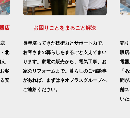
器店
お困りごとをまるごと解決
鹿
長年培ってきた技術力とサポート力で、
売り
・北
お客さまの暮らしをまるごと支えてまい
販店
越え
ります。家電の販売から、電気工事、お
電器
お客
家のリフォームまで。暮らしのご相談事
「あ
る安
があれば、まずはネオプラスグループへ
問が
ご連絡ください。
舗ス
いた