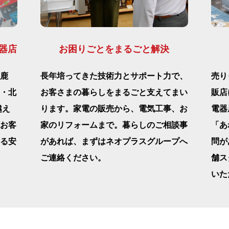
器店
お困りごとをまるごと解決
鹿
長年培ってきた技術力とサポート力で、
売り
・北
お客さまの暮らしをまるごと支えてまい
販店
越え
ります。家電の販売から、電気工事、お
電器
お客
家のリフォームまで。暮らしのご相談事
「あ
る安
があれば、まずはネオプラスグループへ
問が
ご連絡ください。
舗ス
いた